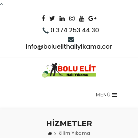
0 374 253 44 30
info@boluelithaliyikama.com
MENÜ
HİZMETLER
Kilim Yıkama