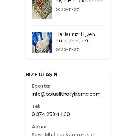
Kışın Halı Yıkanır mı?
2020-11-27
Halılarınızı Hijyen
Kurallarında Yı...
2020-11-27
BIZE ULAŞIN
Eposta:
info@boluelithaliyikama.com
Tel:
0 374 253 44 30
Adres:
Seyit Mh. İnce Köprü sokak