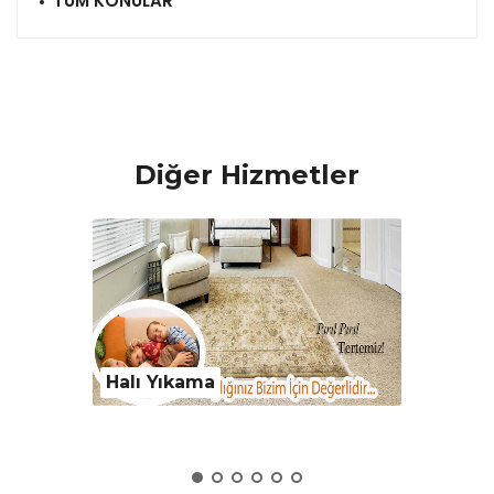
TÜM KONULAR
Diğer Hizmetler
Halı Yıkama
Yorgan